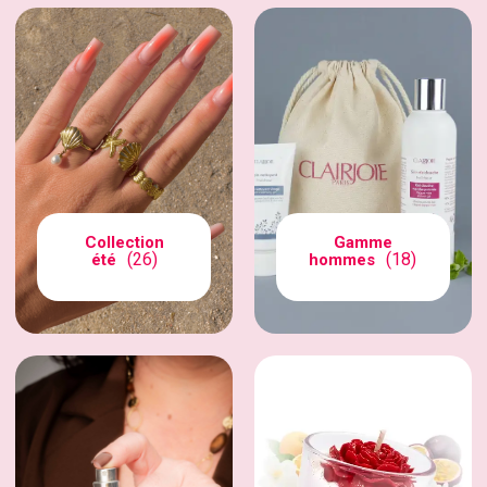
Collection
Gamme
(26)
(18)
été
hommes