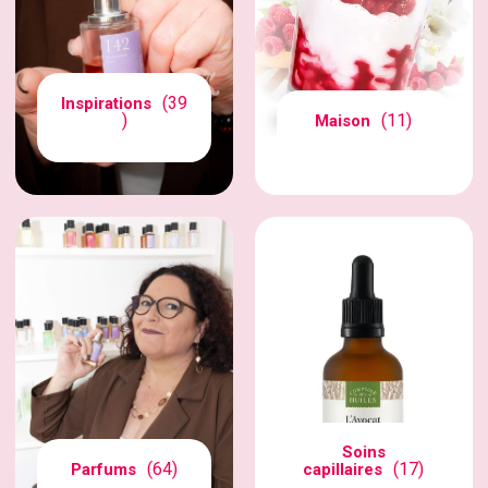
(39
Inspirations
)
(11)
Maison
Soins
(64)
(17)
Parfums
capillaires