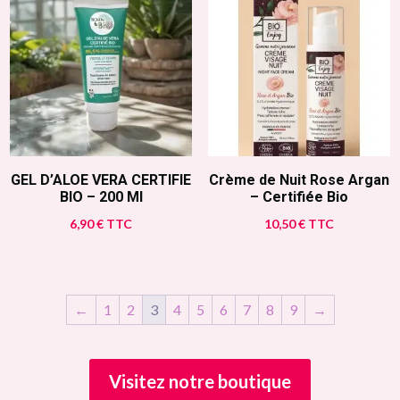
GEL D’ALOE VERA CERTIFIE
Crème de Nuit Rose Argan
BIO – 200 Ml
– Certifiée Bio
6,90
€
TTC
10,50
€
TTC
←
1
2
3
4
5
6
7
8
9
→
Visitez notre boutique